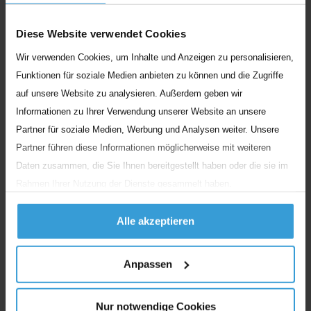
immer sehr offen darauf, versteht mich und tut, was
sie kann. Meistens finden wir dann eine Lösung, mit
Diese Website verwendet Cookies
der wir alle zufrieden sind. Für diese individuelle
Wir verwenden Cookies, um Inhalte und Anzeigen zu personalisieren,
Unterstützung und, dass man auf meine Wünsche
Funktionen für soziale Medien anbieten zu können und die Zugriffe
eingeht, bin ich wirklich dankbar.
auf unsere Website zu analysieren. Außerdem geben wir
Informationen zu Ihrer Verwendung unserer Website an unsere
Partner für soziale Medien, Werbung und Analysen weiter. Unsere
Partner führen diese Informationen möglicherweise mit weiteren
Daten zusammen, die Sie Ihnen bereitgestellt haben oder die sie im
Rahmen Ihrer Nutzung der Dienste gesammelt haben.
Alle akzeptieren
Anpassen
Nur notwendige Cookies