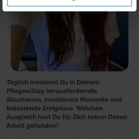
Täglich meisterst Du in Deinem
Pflegealltag herausfordernde
Situationen, emotionale Momente und
belastende Ereignisse. Welchen
Ausgleich hast Du für Dich neben Deiner
Arbeit gefunden?