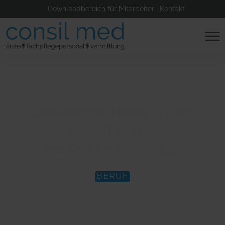
Downloadbereich für Mitarbeiter
|
Kontakt
„Deswegen liebe ich die
Arbeit in der
Kinderkrankenpflege“
BERUF