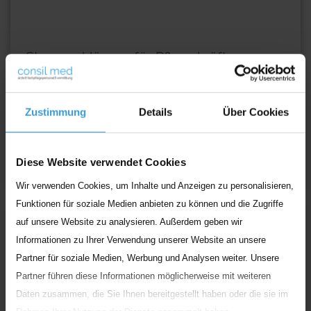
Steuererklärung für Pflegekräfte
Das neue Jahr beginnt und damit steht für viele die
Steuererklärung vor der Tür. Viele empfinden das als
Zustimmung
Details
Über Cookies
lästig und
...
Weiterlesen
Diese Website verwendet Cookies
Wir verwenden Cookies, um Inhalte und Anzeigen zu personalisieren,
Funktionen für soziale Medien anbieten zu können und die Zugriffe
Ratgeber
auf unsere Website zu analysieren. Außerdem geben wir
Informationen zu Ihrer Verwendung unserer Website an unsere
Partner für soziale Medien, Werbung und Analysen weiter. Unsere
Partner führen diese Informationen möglicherweise mit weiteren
Daten zusammen, die Sie Ihnen bereitgestellt haben oder die sie im