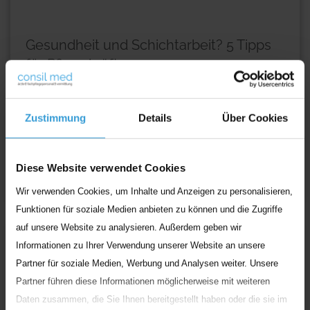
Gesundheit und Schichtarbeit? 5 Tipps
für Pflegekräfte
Schlafmangel, Herz-Kreislauf-Erkrankungen, Diabetes
oder Depressionen: Schichtarbeit hat enorme
Zustimmung
Details
Über Cookies
Auswirkungen auf den Körper und die Gesundheit. Fakt
ist jedoch, dass die
...
Diese Website verwendet Cookies
Weiterlesen
Wir verwenden Cookies, um Inhalte und Anzeigen zu personalisieren,
Funktionen für soziale Medien anbieten zu können und die Zugriffe
auf unsere Website zu analysieren. Außerdem geben wir
Tipps & Tricks
Informationen zu Ihrer Verwendung unserer Website an unsere
Partner für soziale Medien, Werbung und Analysen weiter. Unsere
Partner führen diese Informationen möglicherweise mit weiteren
Daten zusammen, die Sie Ihnen bereitgestellt haben oder die sie im