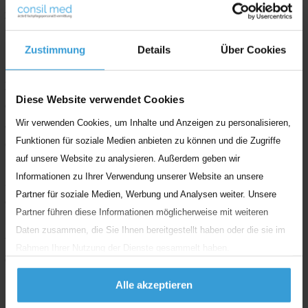
zumutbar wäre, die Nutzung im Falle rechtswidriger
Inhalte zu verhindern.
Zustimmung
Details
Über Cookies
Der Autor erklärt hiermit ausdrücklich, dass zum
Zeitpunkt der Linksetzung keine illegalen Inhalte auf
Diese Website verwendet Cookies
den zu verlinkenden Seiten erkennbar waren. Auf die
Wir verwenden Cookies, um Inhalte und Anzeigen zu personalisieren,
aktuelle und zukünftige Gestaltung, die Inhalte oder
Funktionen für soziale Medien anbieten zu können und die Zugriffe
die Urheberschaft der gelinkten/verknüpften Seiten
auf unsere Website zu analysieren. Außerdem geben wir
hat der Autor keinerlei Einfluss. Deshalb distanziert er
Informationen zu Ihrer Verwendung unserer Website an unsere
sich hiermit ausdrücklich von allen Inhalten aller
Partner für soziale Medien, Werbung und Analysen weiter. Unsere
gelinkten /verknüpften Seiten, die nach der
Partner führen diese Informationen möglicherweise mit weiteren
Linksetzung verändert wurden. Diese Feststellung gilt
Daten zusammen, die Sie Ihnen bereitgestellt haben oder die sie im
für alle innerhalb des eigenen Internetangebotes
Rahmen Ihrer Nutzung der Dienste gesammelt haben.
gesetzten Links und Verweise sowie für Fremdeinträge
in vom Autor eingerichteten Gästebüchern,
Alle akzeptieren
Diskussionsforen und Mailinglisten. Für illegale,