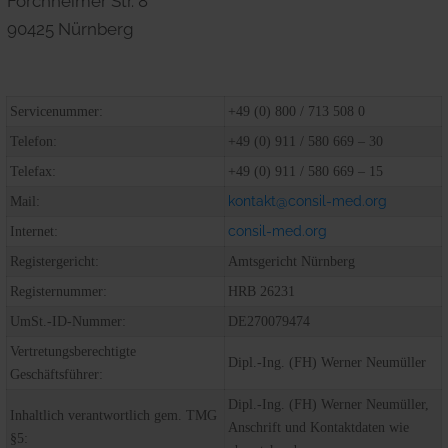
Forchheimer Str. 8
90425 Nürnberg
Servicenummer:
+49 (0) 800 / 713 508 0
Telefon:
+49 (0) 911 / 580 669 – 30
Telefax:
+49 (0) 911 / 580 669 – 15
kontakt@consil-med.org
Mail:
consil-med.org
Internet:
Registergericht:
Amtsgericht Nürnberg
Registernummer:
HRB 26231
UmSt.-ID-Nummer:
DE270079474
Vertretungsberechtigte
Dipl.-Ing. (FH) Werner Neumüller
Geschäftsführer:
Dipl.-Ing. (FH) Werner Neumüller,
Inhaltlich verantwortlich gem. TMG
Anschrift und Kontaktdaten wie
§5: