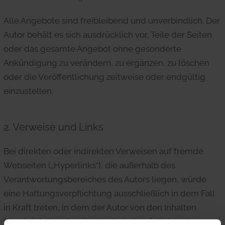
Alle Angebote sind freibleibend und unverbindlich. Der
Autor behält es sich ausdrücklich vor, Teile der Seiten
oder das gesamte Angebot ohne gesonderte
Ankündigung zu verändern, zu ergänzen, zu löschen
oder die Veröffentlichung zeitweise oder endgültig
einzustellen.
2. Verweise und Links
Bei direkten oder indirekten Verweisen auf fremde
Webseiten („Hyperlinks“), die außerhalb des
Verantwortungsbereiches des Autors liegen, würde
eine Haftungsverpflichtung ausschließlich in dem Fall
in Kraft treten, in dem der Autor von den Inhalten
Kenntnis hat und es ihm technisch möglich und