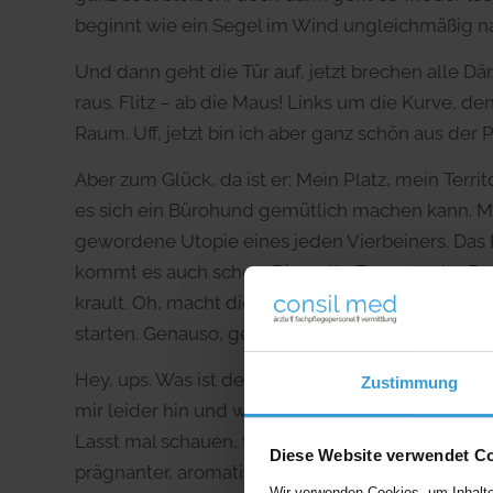
beginnt wie ein Segel im Wind ungleichmäßig na
Und dann geht die Tür auf, jetzt brechen alle D
raus. Flitz – ab die Maus! Links um die Kurve, d
Raum. Uff, jetzt bin ich aber ganz schön aus der P
Aber zum Glück, da ist er: Mein Platz, mein Terr
es sich ein Bürohund gemütlich machen kann. Me
gewordene Utopie eines jeden Vierbeiners. Das 
kommt es auch schon. Die nette Frau von der 
krault. Oh, macht die das gut, dann den Bauch 
starten. Genauso, genau, eh gen, uff….(schnarch).
Hey, ups. Was ist denn jetzt passiert? 11 Uhr scho
Zustimmung
mir leider hin und wieder. Schönheitsschlaf – ih
Lasst mal schauen, wer ein Leckerli für mich hat
Diese Website verwendet C
prägnanter, aromatischer Duft setzt sich in me
Wir verwenden Cookies, um Inhalte 