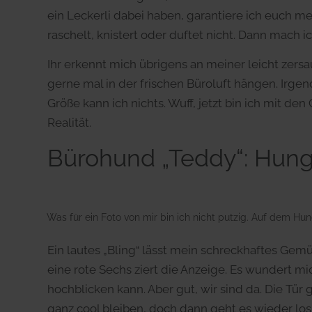
ein Leckerli dabei haben, garantiere ich euch m
raschelt, knistert oder duftet nicht. Dann mach i
Ihr erkennt mich übrigens an meiner leicht zers
gerne mal in der frischen Büroluft hängen. Irge
Größe kann ich nichts. Wuff, jetzt bin ich mit d
Realität.
Bürohund „Teddy“: Hung
Was für ein Foto von mir bin ich nicht putzig. Auf dem Hu
Ein lautes „Bling“ lässt mein schreckhaftes Gemü
eine rote Sechs ziert die Anzeige. Es wundert mi
hochblicken kann. Aber gut, wir sind da. Die Tür 
ganz cool bleiben, doch dann geht es wieder l