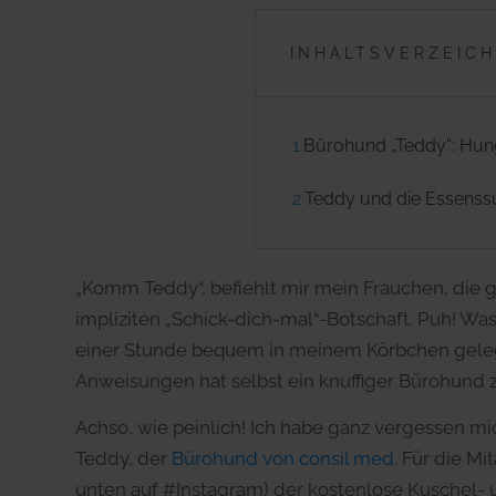
INHALTSVERZEICH
1
Bürohund „Teddy“: Hung
2
Teddy und die Essenss
„Komm Teddy“, befiehlt mir mein Frauchen, die g
impliziten „Schick-dich-mal“-Botschaft. Puh! Wa
einer Stunde bequem in meinem Körbchen gelegen
Anweisungen hat selbst ein knuffiger Bürohund z
Achso, wie peinlich! Ich habe ganz vergessen mic
Teddy, der
Bürohund von consil med.
Für die Mit
unten auf #Instagram) der kostenlose Kuschel- un