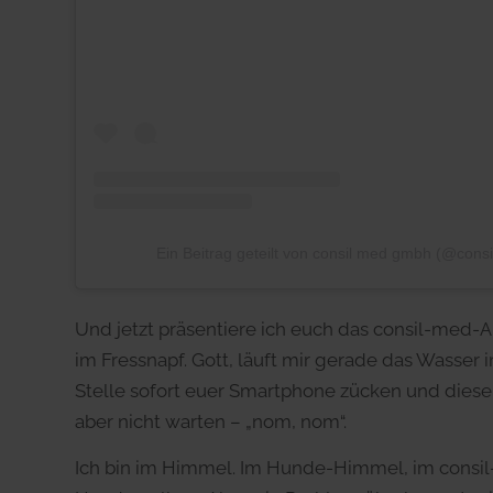
Ein Beitrag geteilt von consil med gmbh (@con
Und jetzt präsentiere ich euch das consil-med-
im Fressnapf. Gott, läuft mir gerade das Wass
Stelle sofort euer Smartphone zücken und diese
aber nicht warten – „nom, nom“.
Ich bin im Himmel. Im Hunde-Himmel, im consi