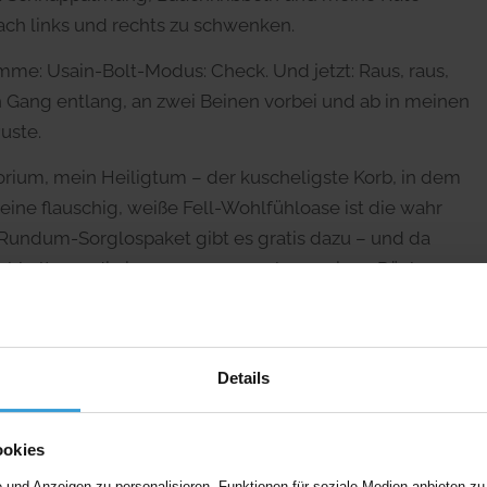
ch links und rechts zu schwenken.
ämme: Usain-Bolt-Modus: Check. Und jetzt: Raus, raus,
en Gang entlang, an zwei Beinen vorbei und ab in meinen
uste.
itorium, mein Heiligtum – der kuscheligste Korb, in dem
ine flauschig, weiße Fell-Wohlfühloase ist die wahr
Rundum-Sorglospaket gibt es gratis dazu – und da
Buchhaltung, die immer so angenehm meinen Rücken
und vergiss das Köpflein nicht. Genauso muss der Morgen
n, hallelujah. Entschuldigt liebe Leserschaft, das passiert
Details
r versteht mich. Jetzt knurrt es aber in der Magengegend.
. Mein feines Spürnäschen wittert da etwas. Ein
ookies
inem Geruchskompass fest.
und Anzeigen zu personalisieren, Funktionen für soziale Medien anbieten zu 