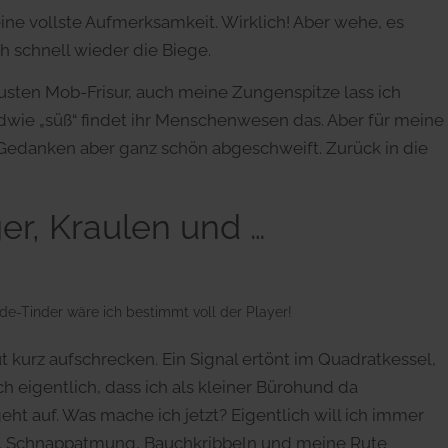
eine vollste Aufmerksamkeit. Wirklich! Aber wehe, es
ch schnell wieder die Biege.
austen Mob-Frisur, auch meine Zungenspitze lass ich
ndwie „süß“ findet ihr Menschenwesen das. Aber für meine
en Gedanken aber ganz schön abgeschweift. Zurück in die
er, Kraulen und …
nde-Tinder wäre ich bestimmt voll der Player!
t kurz aufschrecken. Ein Signal ertönt im Quadratkessel,
ch eigentlich, dass ich als kleiner Bürohund da
geht auf. Was mache ich jetzt? Eigentlich will ich immer
os. Schnappatmung, Bauchkribbeln und meine Rute