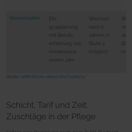
Wechseloption
Ein-
Wechsel
Wec
gruppierung
nach 2
nach
mit Berufs-
Jahren in
Jahr
erfahrung von
Stufe 2
Stuf
mindestens
möglich
mög
einem Jahr
Quelle:
oeffentlicher-dienst.info/tvoed/p/
Schicht, Tarif und Zeit:
Zuschläge in der Pflege