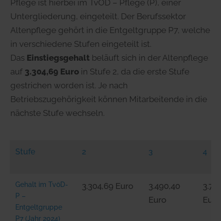
Pflege ist hierbei im TvÖD – Pflege (P), einer
Untergliederung, eingeteilt. Der Berufssektor
Altenpflege gehört in die Entgeltgruppe P7, welche
in verschiedene Stufen eingeteilt ist.
Das
Einstiegsgehalt
beläuft sich in der Altenpflege
auf
3.304,69 Euro
in Stufe 2, da die erste Stufe
gestrichen worden ist. Je nach
Betriebszugehörigkeit können Mitarbeitende in die
nächste Stufe wechseln.
Stufe
2
3
4
Gehalt im
TvöD-
3.304,69 Euro
3.490,40
3.77
P –
Euro
Euro
Entgeltgruppe
P7 (Jahr 2024)