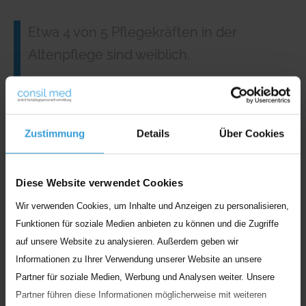
Etwa 4 von 5 Pflegekräften in der
Altenpflege sind weiblich.
Quelle:
Blickpunkt Arbeitsmarkt:
Arbeitsmarktsituation im Pflegebereich. Mai
2024.
Zustimmung
Details
Über Cookies
Doch warum gibt es die sogenannte Gender-Pay-
Diese Website verwendet Cookies
Gap in der Pflegebranche? Wie bereits erklärt,
Wir verwenden Cookies, um Inhalte und Anzeigen zu personalisieren,
spielt die Berufserfahrung eine wichtige Rolle in
Funktionen für soziale Medien anbieten zu können und die Zugriffe
der Zusammensetzung des Gehaltes. Bei Frauen
auf unsere Website zu analysieren. Außerdem geben wir
kommt es allerdings viel häufiger zu
Informationen zu Ihrer Verwendung unserer Website an unsere
Erwerbsunterbrechungen, beispielsweise durch
Partner für soziale Medien, Werbung und Analysen weiter. Unsere
eine Mutterschaft oder die Kindererziehung,
Partner führen diese Informationen möglicherweise mit weiteren
wodurch diese ihren Beruf für eine bestimmte Zeit