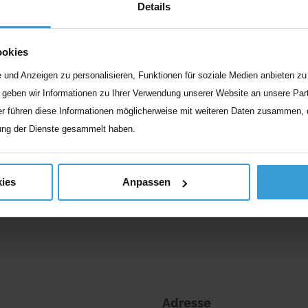
Details
Beruf
ookies
Tiere in der Pflege: Mach De
und Anzeigen zu personalisieren, Funktionen für soziale Medien anbieten zu 
geben wir Informationen zu Ihrer Verwendung unserer Website an unsere Part
Seine Zunge hängt weit aus dem Mund, genüsslich 
r führen diese Informationen möglicherweise mit weiteren Daten zusammen, di
Augen bewundern die
...
ung der Dienste gesammelt haben.
Weiterlesen
ies
Anpassen
Adresse