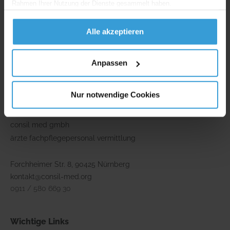
Rahmen Ihrer Nutzung der Dienste gesammelt haben.
Alle akzeptieren
** Namen, Bilder und Inhalte wurden zum Schutz der Privatsphäre
angepasst und können fiktiv sein.
Anpassen
*** mehr zur YouTube-Datenschutzerklärung sowie deren Einwilligung
findet man hier:
Mehr erfahren
.
Nur notwendige Cookies
Adresse
consil med gmbh
ärzte fachpflegepersonal vermittlung
Forchheimer Str. 8, 90425 Nürnberg
kontakt@consil-med.org
0911 / 580 669 30
Wichtige Links