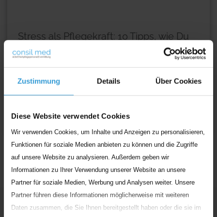
Stress als Pflegekraft: 10 Tipps, wie Du
im Feierabend entspannst!
Mit Herz und Verstand bist Du jeden Tag dabei: Du hilfst
Heimbewohnenden aufopferungsvoll, ihren Alltag zu
Zustimmung
Details
Über Cookies
bewältigen und pflegst Erkrankte
...
Weiterlesen
Diese Website verwendet Cookies
Wir verwenden Cookies, um Inhalte und Anzeigen zu personalisieren,
Funktionen für soziale Medien anbieten zu können und die Zugriffe
auf unsere Website zu analysieren. Außerdem geben wir
Informationen zu Ihrer Verwendung unserer Website an unsere
Partner für soziale Medien, Werbung und Analysen weiter. Unsere
Partner führen diese Informationen möglicherweise mit weiteren
Unser
Engagement
Daten zusammen, die Sie Ihnen bereitgestellt haben oder die sie im