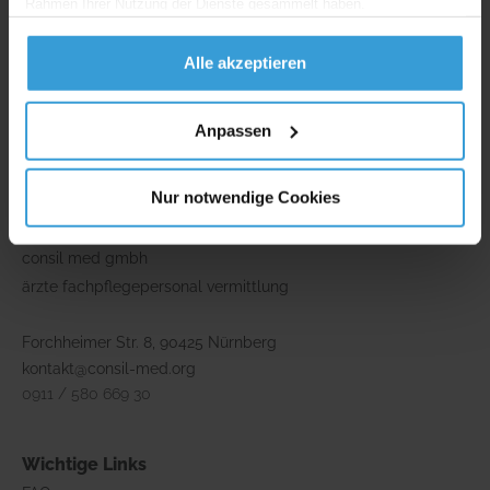
Rahmen Ihrer Nutzung der Dienste gesammelt haben.
Alle akzeptieren
** Namen, Bilder und Inhalte wurden zum Schutz der Privatsphäre
angepasst und können fiktiv sein.
Anpassen
*** mehr zur YouTube-Datenschutzerklärung sowie deren Einwilligung
findet man hier:
Mehr erfahren
.
Nur notwendige Cookies
Adresse
consil med gmbh
ärzte fachpflegepersonal vermittlung
Forchheimer Str. 8, 90425 Nürnberg
kontakt@consil-med.org
0911 / 580 669 30
Wichtige Links