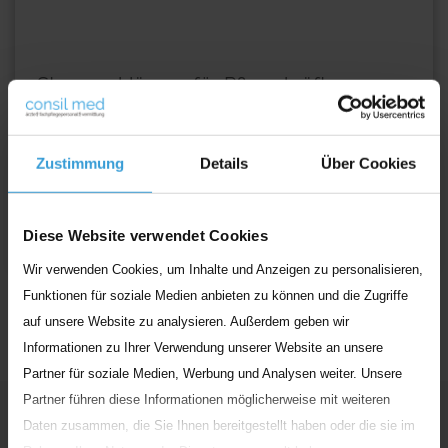
Steuererklärung für Pflegekräfte
Das neue Jahr beginnt und damit steht für viele die
Steuererklärung vor der Tür. Viele empfinden das als
Zustimmung
Details
Über Cookies
lästig und
...
Weiterlesen
Diese Website verwendet Cookies
Wir verwenden Cookies, um Inhalte und Anzeigen zu personalisieren,
Funktionen für soziale Medien anbieten zu können und die Zugriffe
auf unsere Website zu analysieren. Außerdem geben wir
Informationen zu Ihrer Verwendung unserer Website an unsere
Partner für soziale Medien, Werbung und Analysen weiter. Unsere
Partner führen diese Informationen möglicherweise mit weiteren
Unser
Engagement
Daten zusammen, die Sie Ihnen bereitgestellt haben oder die sie im