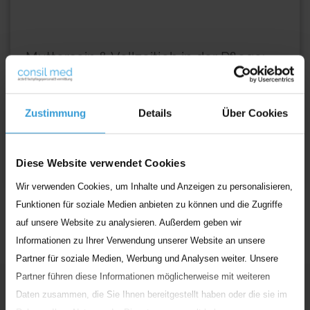
Muttersein & Vollzeitjob in der Pflege:
Tipps zur Vereinbarkeit
Mutter sein & Vollzeitjob in der Pflege - geht das? Es gibt
Zustimmung
Details
Über Cookies
diverse Gründe, warum Mütter in ihren Vollzeitjob in
...
Weiterlesen
Diese Website verwendet Cookies
Wir verwenden Cookies, um Inhalte und Anzeigen zu personalisieren,
Funktionen für soziale Medien anbieten zu können und die Zugriffe
auf unsere Website zu analysieren. Außerdem geben wir
Informationen zu Ihrer Verwendung unserer Website an unsere
Partner für soziale Medien, Werbung und Analysen weiter. Unsere
Partner führen diese Informationen möglicherweise mit weiteren
Unser
Engagement
Daten zusammen, die Sie Ihnen bereitgestellt haben oder die sie im