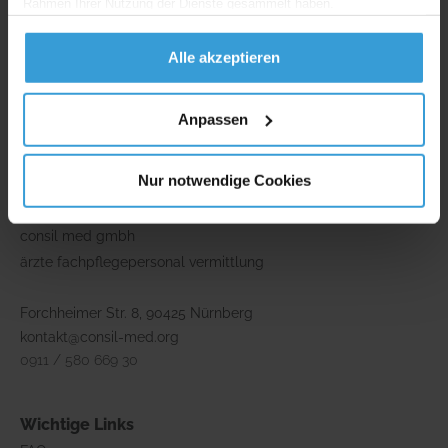
Rahmen Ihrer Nutzung der Dienste gesammelt haben.
Alle akzeptieren
** Namen, Bilder und Inhalte wurden zum Schutz der Privatsphäre
angepasst und können fiktiv sein.
Anpassen
*** mehr zur YouTube-Datenschutzerklärung sowie deren Einwilligung
findet man hier:
Mehr erfahren
.
Nur notwendige Cookies
Adresse
consil med gmbh
ärzte fachpflegepersonal vermittlung
Forchheimer Str. 8, 90425 Nürnberg
kontakt@consil-med.org
0911 / 580 669 30
Wichtige Links