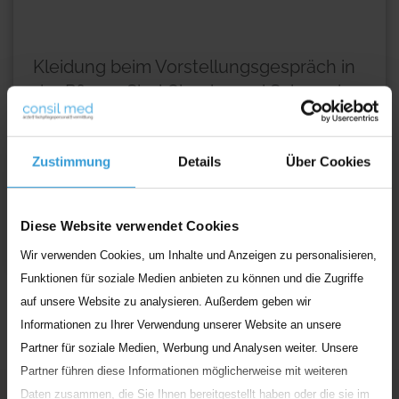
Kleidung beim Vorstellungsgespräch in
der Pflege: Sind Chucks und Schmuck
okay?
Dick aufgetragener Lipgloss, ein sommerliches Top, das
Zustimmung
Details
Über Cookies
die Tattoos nicht verdeckt, die Haare zum Zopf
zusammengebunden, die Piercings im Ohr
...
Diese Website verwendet Cookies
Weiterlesen
Wir verwenden Cookies, um Inhalte und Anzeigen zu personalisieren,
Funktionen für soziale Medien anbieten zu können und die Zugriffe
auf unsere Website zu analysieren. Außerdem geben wir
Informationen zu Ihrer Verwendung unserer Website an unsere
Partner für soziale Medien, Werbung und Analysen weiter. Unsere
Partner führen diese Informationen möglicherweise mit weiteren
Daten zusammen, die Sie Ihnen bereitgestellt haben oder die sie im