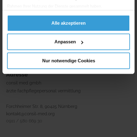
Unser
Engagement
Rahmen Ihrer Nutzung der Dienste gesammelt haben.
Alle akzeptieren
** Namen, Bilder und Inhalte wurden zum Schutz der Privatsphäre
Anpassen
angepasst und können fiktiv sein.
*** mehr zur YouTube-Datenschutzerklärung sowie deren Einwilligung
findet man hier:
Mehr erfahren
.
Nur notwendige Cookies
Adresse
consil med gmbh
ärzte fachpflegepersonal vermittlung
Forchheimer Str. 8, 90425 Nürnberg
kontakt@consil-med.org
0911 / 580 669 30