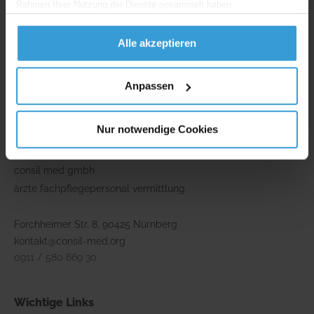
Rahmen Ihrer Nutzung der Dienste gesammelt haben.
Alle akzeptieren
** Namen, Bilder und Inhalte wurden zum Schutz der Privatsphäre
angepasst und können fiktiv sein.
Anpassen
*** mehr zur YouTube-Datenschutzerklärung sowie deren Einwilligung
findet man hier:
Mehr erfahren
.
Nur notwendige Cookies
Adresse
consil med gmbh
ärzte fachpflegepersonal vermittlung
Forchheimer Str. 8, 90425 Nürnberg
kontakt@consil-med.org
0911 / 580 669 30
Wichtige Links