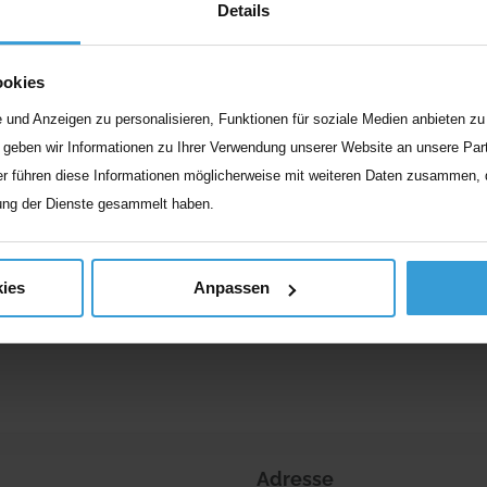
Details
atgeber
ookies
Einsamkeit im Alter: Das kann
und Anzeigen zu personalisieren, Funktionen für soziale Medien anbieten zu 
Betroffene tun
geben wir Informationen zu Ihrer Verwendung unserer Website an unsere Part
r führen diese Informationen möglicherweise mit weiteren Daten zusammen, di
Mit dem Leben im Pflegeheim ändert sich der ge
ung der Dienste gesammelt haben.
Gewohnheiten fehlen, der Kontakt
...
Weiterlesen
ies
Anpassen
Adresse