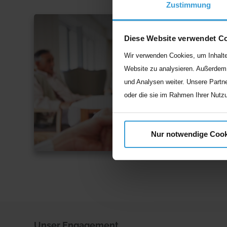
Zustimmung
R
Diese Website verwendet C
Wir verwenden Cookies, um Inhalte 
Website zu analysieren. Außerdem 
und Analysen weiter. Unsere Partne
oder die sie im Rahmen Ihrer Nutz
Nur notwendige Cook
Unser
Engagement